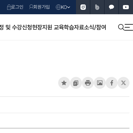
인스타그램
네이버 블로그
카카오스토리
유튜브
로그인
회원가입
KO
KO
정 및 수강신청
현장지원 교육
학습자료
소식/참여
검색
ENG
페이지 스크랩
URL 복사
페이지 인쇄
페이지 캡처
페이스북 S
X S