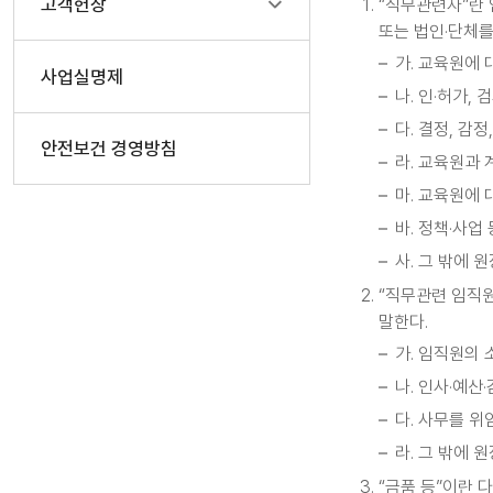
고객헌장
“직무관련자”란 
또는 법인·단체를
가. 교육원에
사업실명제
나. 인·허가, 
다. 결정, 감
안전보건 경영방침
라. 교육원과
마. 교육원에
바. 정책·사업
사. 그 밖에 
“직무관련 임직원
말한다.
가. 임직원의
나. 인사·예산
다. 사무를 위
라. 그 밖에 
“금품 등”이란 