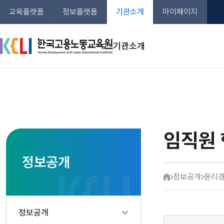
본문
교육플랫폼
정보플랫폼
기관소개
마이페이지
바로가기
KELI 한국노동교육원
기관소개
임직원
정보공개
정보공개
윤리
홈
<
<
정보공개