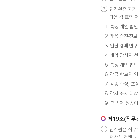
임직원은 자기
다음 각 호의 
특정 개인·법인
채용·승진·전
입찰·경매·연구
계약 당사자 선
특정 개인·법인
각급 학교의 
각종 수상, 포
감사·조사 대상
그 밖에 원장
제19조(직무
임직원은 직무수
재산상 거래 또