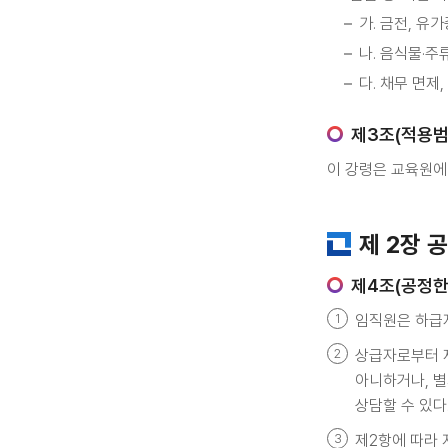
가. 금전, 유
나. 음식물·주
다. 채무 면제
제3조(적용범
이 강령은 교육원에
제 2장 
제4조(공정한
임직원은 하급자
상급자로부터 제
아니하거나, 별
상담할 수 있다
제2항에 따라