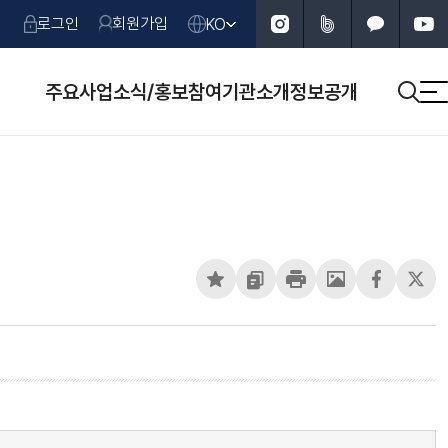
인스타그램
네이버 블로그
카카오톡
유튜브
로그인
회원가입
KO
KO
주요사업
소식/홍보
참여
기관소개
정보공개
검색
ENG
페이지 스크랩
URL 복사
페이지 인쇄
페이지 캡처
페이스북 S
X S